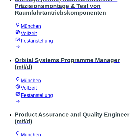
Präzisionsmontage & Test von
Raumfahrtantriebskomponenten
München
Vollzeit
Festanstellung
Orbital Systems Programme Manager
(m/f/d)
München
Vollzeit
Festanstellung
Product Assurance and Quality Engineer
(m/f/d)
München