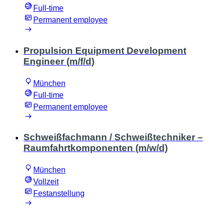
Full-time
Permanent employee
Propulsion Equipment Development
Engineer (m/f/d)
München
Full-time
Permanent employee
Schweißfachmann / Schweißtechniker –
Raumfahrtkomponenten (m/w/d)
München
Vollzeit
Festanstellung