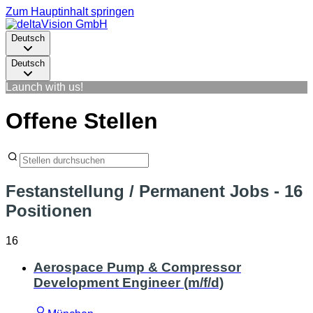
Zum Hauptinhalt springen
Deutsch
Deutsch
Launch with us!
Offene Stellen
Festanstellung / Permanent Jobs
- 16
Positionen
16
Aerospace Pump & Compressor
Development Engineer (m/f/d)