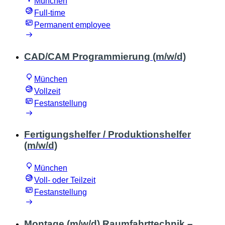
München
Full-time
Permanent employee
CAD/CAM Programmierung (m/w/d)
München
Vollzeit
Festanstellung
Fertigungshelfer / Produktionshelfer
(m/w/d)
München
Voll- oder Teilzeit
Festanstellung
Montage (m/w/d) Raumfahrttechnik –