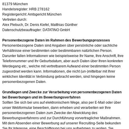
81379 München
Handelsregister: HRB 278162
Registergericht: Amtsgericht München
Vertreten durch:
Alex Plebuch, Dr. Denis Kiefel, Matthias Günther
Datenschutzbeauftragter: DATATINO GmbH
Personenbezogene Daten im Rahmen des Bewerbungsprozesses
Personenbezogene Daten sind Angaben über persönliche oder sachliche
Verhältnisse einer bestimmten oder bestimmbaren natürlichen Person.
Darunter fallen Informationen wie beispielsweise Ihr Name, Ihre Anschrift, Ihre
Telefonnummer und Ihr Geburtsdatum, aber auch Daten über Ihren konkreten
Werdegang etc., welche mit vertretbarem Aufwand einer bestimmten Person
zugeordnet werden kann. Informationen, die nicht (un-)mittelbar mit Ihrer
wirklichen Identität in Verbindung gebracht werden, sind hingegen keine
personenbezogenen Daten.
Grundlagen und Zwecke zur Verarbeitung von personenbezogenen Daten
bei Bewerbungen und im Bewerbungsverfahren
Sollten Sie sich bei uns auf elektronischem Wege, also per E-Mail oder über
unser Webformular bewerben, dann erheben und verarbeiten wir Ihre
personenbezogenen Daten zum Zwecke der Abwicklung des
Bewerbungsverfahrens und zur Durchführung vorvertraglicher Maßnahmen.
Mit dem Absenden einer Bewerbung auf unserer Recruiting-Seite bekunden
Sie Ihr Interesse, eine Beschäftigung bei uns aufnehmen zu wollen. Sie