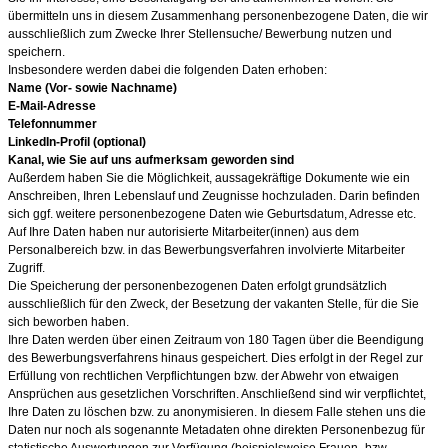
übermitteln uns in diesem Zusammenhang personenbezogene Daten, die wir
ausschließlich zum Zwecke Ihrer Stellensuche/ Bewerbung nutzen und
speichern.
Insbesondere werden dabei die folgenden Daten erhoben:
Name (Vor- sowie Nachname)
E-Mail-Adresse
Telefonnummer
LinkedIn-Profil (optional)
Kanal, wie Sie auf uns aufmerksam geworden sind
Außerdem haben Sie die Möglichkeit, aussagekräftige Dokumente wie ein
Anschreiben, Ihren Lebenslauf und Zeugnisse hochzuladen. Darin befinden
sich ggf. weitere personenbezogene Daten wie Geburtsdatum, Adresse etc.
Auf Ihre Daten haben nur autorisierte Mitarbeiter(innen) aus dem
Personalbereich bzw. in das Bewerbungsverfahren involvierte Mitarbeiter
Zugriff.
Die Speicherung der personenbezogenen Daten erfolgt grundsätzlich
ausschließlich für den Zweck, der Besetzung der vakanten Stelle, für die Sie
sich beworben haben.
Ihre Daten werden über einen Zeitraum von 180
Tagen über die Beendigung
des Bewerbungsverfahrens hinaus gespeichert. Dies erfolgt in der Regel zur
Erfüllung von rechtlichen Verpflichtungen bzw. der Abwehr von etwaigen
Ansprüchen aus gesetzlichen Vorschriften. Anschließend sind wir verpflichtet,
Ihre Daten zu löschen bzw. zu anonymisieren. In diesem Falle stehen uns die
Daten nur noch als sogenannte Metadaten ohne direkten Personenbezug für
statistische Auswertungen zur Verfügung (beispielsweise Frauen- bzw.