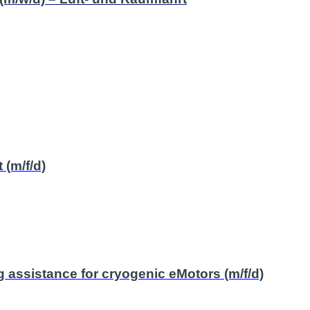
 (m/f/d)
 assistance for cryogenic eMotors (m/f/d)