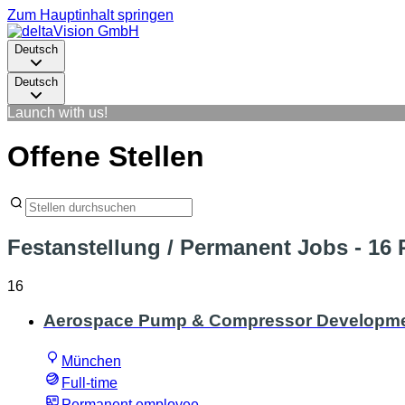
Zum Hauptinhalt springen
Deutsch
Deutsch
Launch with us!
Offene Stellen
Festanstellung / Permanent Jobs
- 16 
16
Aerospace Pump & Compressor Development
München
Full-time
Permanent employee