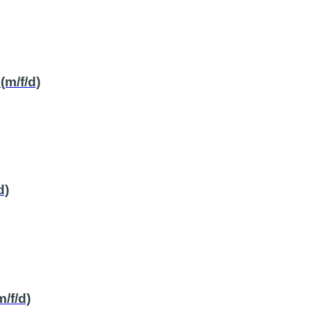
(m/f/d)
d)
/f/d)