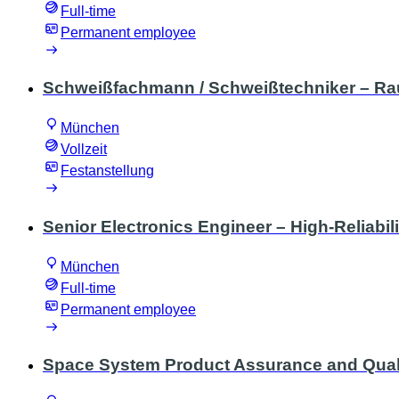
Full-time
Permanent employee
Schweißfachmann / Schweißtechniker – R
München
Vollzeit
Festanstellung
Senior Electronics Engineer – High-Reliabil
München
Full-time
Permanent employee
Space System Product Assurance and Qualit