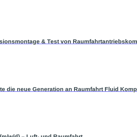
zisionsmontage & Test von Raumfahrtantriebsko
Teste die neue Generation an Raumfahrt Fluid Kom
m/w/d) – Luft- und Raumfahrt