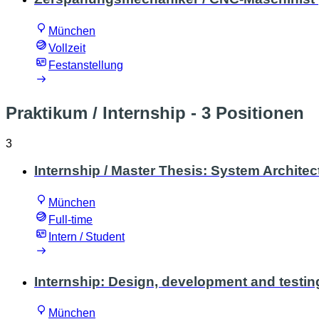
München
Vollzeit
Festanstellung
Praktikum / Internship
- 3 Positionen
3
Internship / Master Thesis: System Architect
München
Full-time
Intern / Student
Internship: Design, development and testing
München