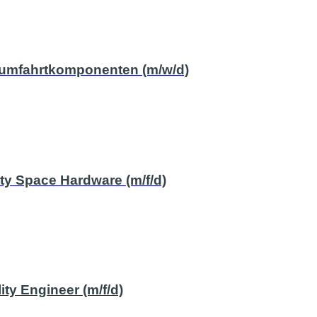
aumfahrtkomponenten (m/w/d)
ity Space Hardware (m/f/d)
y Engineer (m/f/d)